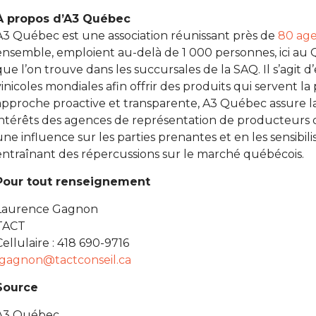
À propos d’A3 Québec
A3 Québec est une association réunissant près de
80 age
ensemble, emploient au-delà de 1 000 personnes, ici au 
que l’on trouve dans les succursales de la SAQ. Il s’agit 
vinicoles mondiales afin offrir des produits qui servent 
approche proactive et transparente, A3 Québec assure l
intérêts des agences de représentation de producteurs 
une influence sur les parties prenantes et en les sensibi
entraînant des répercussions sur le marché québécois.
Pour tout renseignement
Laurence Gagnon
TACT
Cellulaire : 418 690-9716
lgagnon@tactconseil.ca
Source
A3 Québec