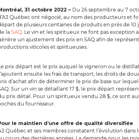
Montréal, 31 octobre 2022 –
Du 26 septembre au 7 oct
d’A3 Québec ont négocié, au nom des producteurs et four
départ de plusieurs centaines de produits en près de 10
de la
SAQ
. Le vin et les spiritueux ne font pas exceptio
génère un ajustement des prix en SAQ afin de représente
productions viticoles et spiritueuses.
Le prix départ est le prix auquel le vigneron ou le distill
s’ajoutent ensuite les frais de transport, les droits de doua
prix d’achat afin de déterminer le prix de base sur lequel 
SAQ. Sur un vin se détaillant 17 $, le prix départ représen
du prix détail. Pour un spiritueux vendu 28 $, ce sont aus
poches du fournisseur.
Pour le maintien d’une offre de qualité diversifiée
A3 Québec et ses membres constatent l’évolution dan
au cours des dernières années. La demande pour les produ