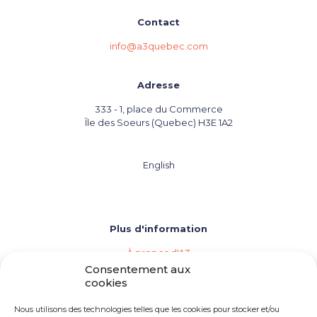
Contact
info@a3quebec.com
Adresse
333 - 1, place du Commerce
Île des Soeurs (Quebec) H3E 1A2
English
Plus d'information
À propos d'A3
Les agences de vins, bières et spiritueux
Consentement aux
Répertoire des membres d'A3
cookies
Événements (Calendrier de l'industrie)
Importation privée
Nous utilisons des technologies telles que les cookies pour stocker et/ou