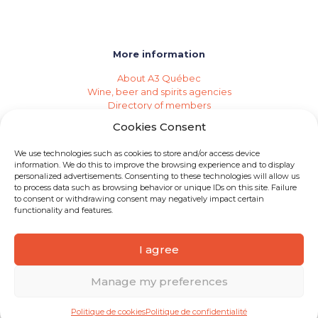
More information
About A3 Québec
Wine, beer and spirits agencies
Directory of members
Events (Industry Calendar)
Cookies Consent
Private imports
Become a member of A3 Québec
We use technologies such as cookies to store and/or access device
Need an agency?
information. We do this to improve the browsing experience and to display
Job opportunities
personalized advertisements. Consenting to these technologies will allow us
to process data such as browsing behavior or unique IDs on this site. Failure
to consent or withdrawing consent may negatively impact certain
functionality and features.
I agree
© 2026 A3 Québec | All rights reserved
Manage my preferences
Politique de cookies
Politique de confidentialité