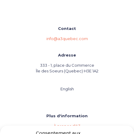
Contact
info@a3quebec.com
Adresse
333 - 1, place du Commerce
Île des Soeurs (Quebec) H3E 1A2
English
Plus d'information
À propos d'A3
Les agences de vins, bières et spiritueux
Consentement aux