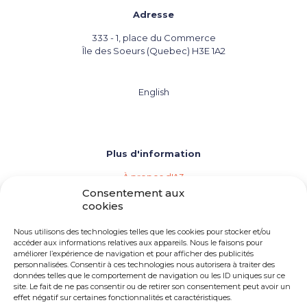
Adresse
333 - 1, place du Commerce
Île des Soeurs (Quebec) H3E 1A2
English
Plus d'information
À propos d'A3
Les agences de vins, bières et spiritueux
Consentement aux
Répertoire des membres d'A3
cookies
Événements (Calendrier de l'industrie)
Importation privée
Nous utilisons des technologies telles que les cookies pour stocker et/ou
Devenir membre d'A3
accéder aux informations relatives aux appareils. Nous le faisons pour
améliorer l’expérience de navigation et pour afficher des publicités
Besoin d'une agence
personnalisées. Consentir à ces technologies nous autorisera à traiter des
Opportunités d'emploi
données telles que le comportement de navigation ou les ID uniques sur ce
site. Le fait de ne pas consentir ou de retirer son consentement peut avoir un
effet négatif sur certaines fonctionnalités et caractéristiques.