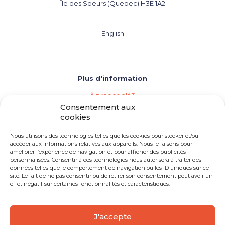
Île des Soeurs (Quebec) H3E 1A2
English
Plus d'information
À propos d'A3
Les agences de vins, bières et spiritueux
Consentement aux
Répertoire des membres d'A3
cookies
Événements (Calendrier de l'industrie)
Importation privée
Nous utilisons des technologies telles que les cookies pour stocker et/ou
Devenir membre d'A3
accéder aux informations relatives aux appareils. Nous le faisons pour
améliorer l’expérience de navigation et pour afficher des publicités
Besoin d'une agence
personnalisées. Consentir à ces technologies nous autorisera à traiter des
Opportunités d'emploi
données telles que le comportement de navigation ou les ID uniques sur ce
site. Le fait de ne pas consentir ou de retirer son consentement peut avoir un
effet négatif sur certaines fonctionnalités et caractéristiques.
J'accepte
© 2026 A3 Québec | Tous droits réservés