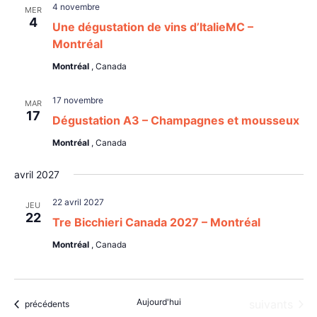
4 novembre
MER
4
Une dégustation de vins d’ItalieMC –
Montréal
Montréal
, Canada
17 novembre
MAR
17
Dégustation A3 – Champagnes et mousseux
Montréal
, Canada
avril 2027
22 avril 2027
JEU
22
Tre Bicchieri Canada 2027 – Montréal
Montréal
, Canada
Aujourd'hui
Évènements
suivants
Évènements
précédents