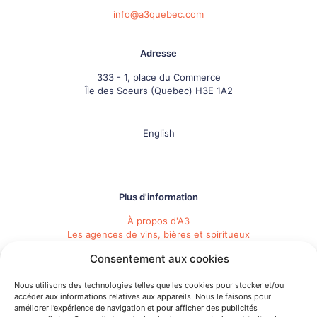
info@a3quebec.com
Adresse
333 - 1, place du Commerce
Île des Soeurs (Quebec) H3E 1A2
English
Plus d'information
À propos d'A3
Les agences de vins, bières et spiritueux
Répertoire des membres d'A3
Consentement aux cookies
Événements (Calendrier de l'industrie)
Importation privée
Nous utilisons des technologies telles que les cookies pour stocker et/ou
Devenir membre d'A3
accéder aux informations relatives aux appareils. Nous le faisons pour
Besoin d'une agence
améliorer l’expérience de navigation et pour afficher des publicités
Opportunités d'emploi