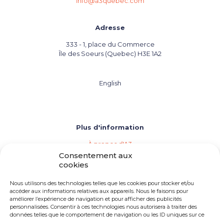
info@a3quebec.com
Adresse
333 - 1, place du Commerce
Île des Soeurs (Quebec) H3E 1A2
English
Plus d'information
À propos d'A3
Les agences de vins, bières et spiritueux
Consentement aux
Répertoire des membres d'A3
cookies
Événements (Calendrier de l'industrie)
Importation privée
Nous utilisons des technologies telles que les cookies pour stocker et/ou
Devenir membre d'A3
accéder aux informations relatives aux appareils. Nous le faisons pour
améliorer l’expérience de navigation et pour afficher des publicités
Besoin d'une agence
personnalisées. Consentir à ces technologies nous autorisera à traiter des
Opportunités d'emploi
données telles que le comportement de navigation ou les ID uniques sur ce