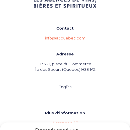
Contact
info@a3quebec.com
Adresse
333 - 1, place du Commerce
Île des Soeurs (Quebec) H3E 1A2
English
Plus d'information
À propos d'A3
Les agences de vins, bières et spiritueux
Consentement aux