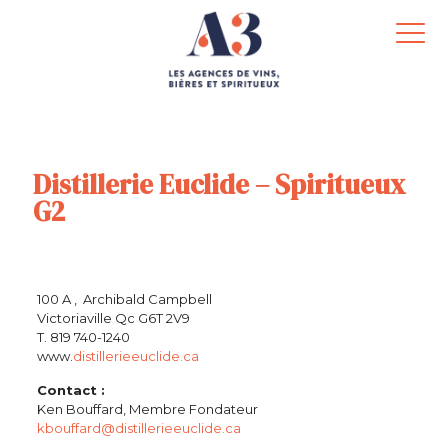
Distillerie Euclide – Spiritueux
G2
100 A , Archibald Campbell
Victoriaville Qc G6T 2V9
T. 819 740-1240
www.
distillerieeuclide.ca
Contact :
Ken Bouffard, Membre Fondateur
kbouffard@distillerieeuclide.ca