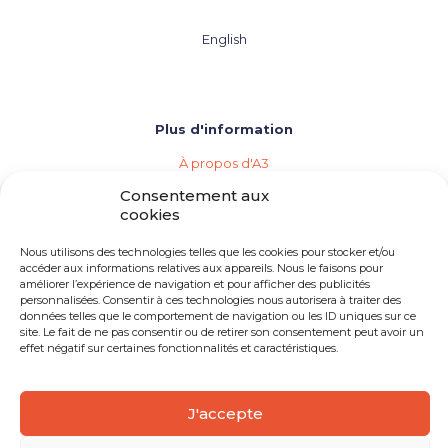
English
Plus d'information
À propos d'A3
Les agences de vins, bières et spiritueux
Consentement aux
Répertoire des membres d'A3
cookies
Événements (Calendrier de l'industrie)
Importation privée
Nous utilisons des technologies telles que les cookies pour stocker et/ou
Devenir membre d'A3
accéder aux informations relatives aux appareils. Nous le faisons pour
Besoin d'une agence
améliorer l’expérience de navigation et pour afficher des publicités
Opportunités d'emploi
personnalisées. Consentir à ces technologies nous autorisera à traiter des
données telles que le comportement de navigation ou les ID uniques sur ce
site. Le fait de ne pas consentir ou de retirer son consentement peut avoir un
effet négatif sur certaines fonctionnalités et caractéristiques.
J'accepte
© 2026 A3 Québec | Tous droits réservés