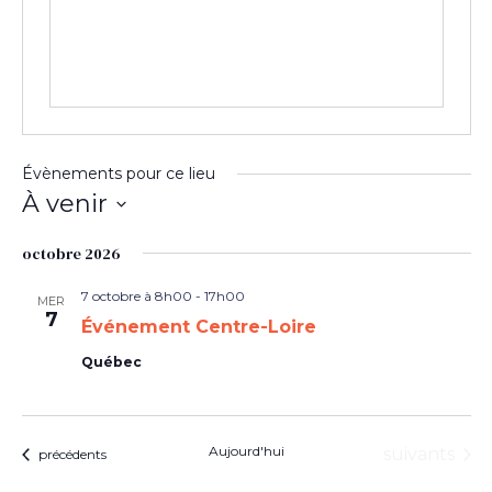
Évènements pour ce lieu
À venir
Sélectionnez
une
octobre 2026
date.
7 octobre à 8h00
-
17h00
MER
7
Événement Centre-Loire
Québec
Aujourd'hui
Évènement
suivants
Évènements
précédents