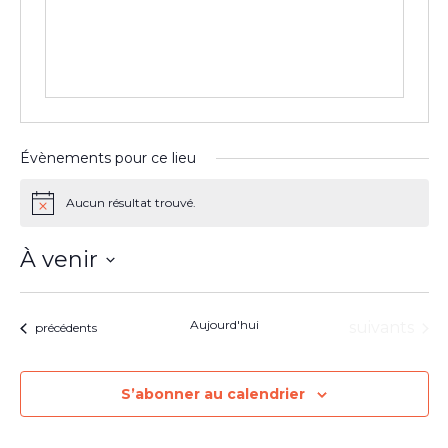
Évènements pour ce lieu
Aucun résultat trouvé.
Notice
À venir
Sélectionnez
une
date.
Aujourd'hui
Évènement
suivants
Évènements
précédents
S’abonner au calendrier