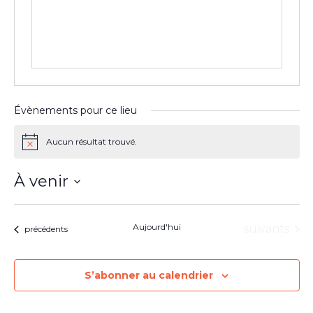
Évènements pour ce lieu
Aucun résultat trouvé.
Notice
À venir
Sélectionnez
une
date.
Aujourd'hui
Évènement
suivants
Évènements
précédents
S’abonner au calendrier