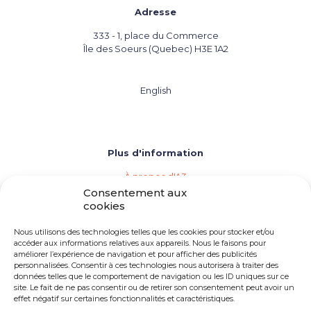
Adresse
333 - 1, place du Commerce
Île des Soeurs (Quebec) H3E 1A2
English
Plus d'information
À propos d'A3
Les agences de vins, bières et spiritueux
Consentement aux
Répertoire des membres d'A3
cookies
Événements (Calendrier de l'industrie)
Importation privée
Nous utilisons des technologies telles que les cookies pour stocker et/ou
Devenir membre d'A3
accéder aux informations relatives aux appareils. Nous le faisons pour
améliorer l’expérience de navigation et pour afficher des publicités
Besoin d'une agence
personnalisées. Consentir à ces technologies nous autorisera à traiter des
Opportunités d'emploi
données telles que le comportement de navigation ou les ID uniques sur ce
site. Le fait de ne pas consentir ou de retirer son consentement peut avoir un
effet négatif sur certaines fonctionnalités et caractéristiques.