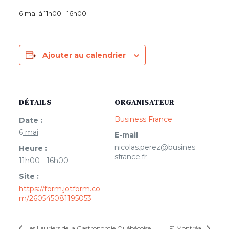
6 mai à 11h00
-
16h00
Ajouter au calendrier
DÉTAILS
ORGANISATEUR
Business France
Date :
6 mai
E-mail
nicolas.perez@busines
Heure :
sfrance.fr
11h00 - 16h00
Site :
https://form.jotform.co
m/260545081195053
Les Lauriers de la Gastronomie Québécoise
F1 Montréal