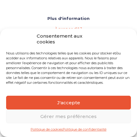
Plus d'information
À propos d'A3
Les agences de vins, bières et spiritueux
Consentement aux
Répertoire des membres d'A3
cookies
Événements (Calendrier de l'industrie)
Importation privée
Nous utilisons des technologies telles que les cookies pour stocker et/ou
Devenir membre d'A3
accéder aux informations relatives aux appareils. Nous le faisons pour
améliorer l’expérience de navigation et pour afficher des publicités
Besoin d'une agence
personnalisées. Consentir à ces technologies nous autorisera à traiter des
Opportunités d'emploi
données telles que le comportement de navigation ou les ID uniques sur ce
site. Le fait de ne pas consentir ou de retirer son consentement peut avoir un
effet négatif sur certaines fonctionnalités et caractéristiques.
J'accepte
© 2026 A3 Québec | Tous droits réservés
Gérer mes préférences
Politique de cookies
Politique de confidentialité